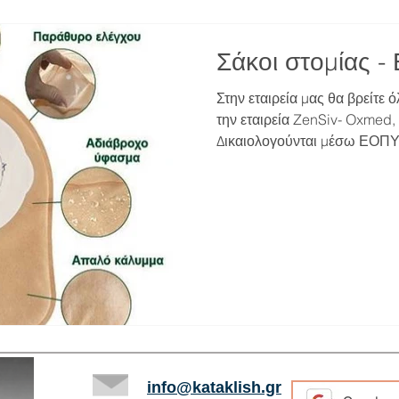
Σάκοι στομίας 
Στην εταιρεία μας θα βρείτε 
την εταιρεία ZenSiv- Oxmed,
Δικαιολογούνται μέσω ΕΟΠΥΥ
αναλαμβάνει το διαδικαστικό
τους. Για περισσότερες πληρ
μας. Αν θέλετε να αγοράσετε
το e-shop μας. Σάκος στομ
τεμαχίου της ZenSiv για κολ
για εύκολη τοποθέτηση και φ
info@kataklish.gr