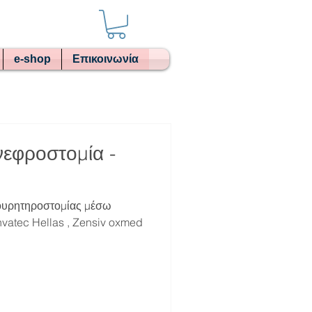
e-shop
Επικοινωνία
νεφροστομία -
 ουρητηροστομίας μέσω
vatec Hellas , Zensiv oxmed