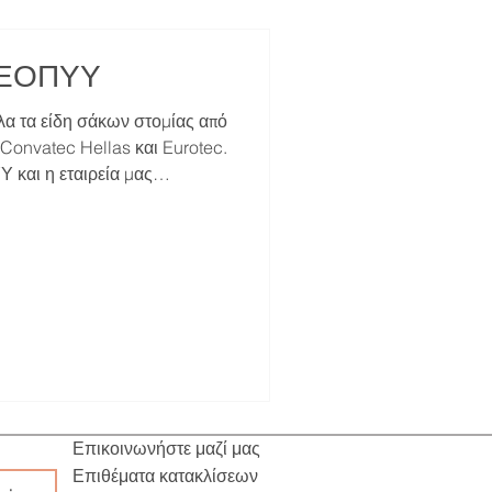
- ΕΟΠΥΥ
όλα τα είδη σάκων στομίας από
 Convatec Hellas και Eurotec.
 και η εταιρεία μας
 μέρος για την προμήθεια
οφορίες επικοινωνήστε μαζί
 σάκους στομίας επισκεφτείτε
ίας μέσω ΕΟΠΥΥ ενός
οστομία με παράθυρο ελέγχου
ίλτρο άνθρακα για την αποφυγ
Επικοινωνήστε μαζί μας
Επιθέματα κατακλίσεων