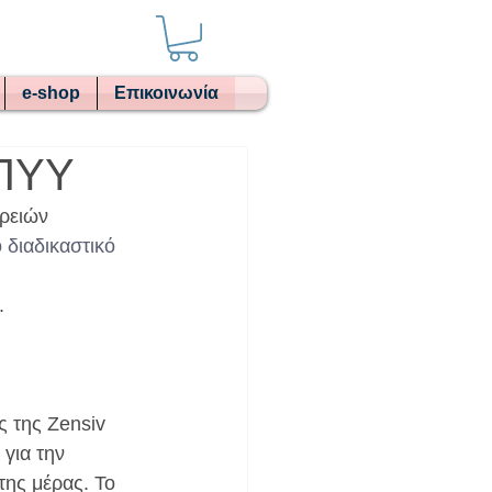
e-shop
Επικοινωνία
ΟΠΥΥ
ρειών 
 διαδικαστικό 
.
 της Zensiv 
για την 
ης μέρας. Το 