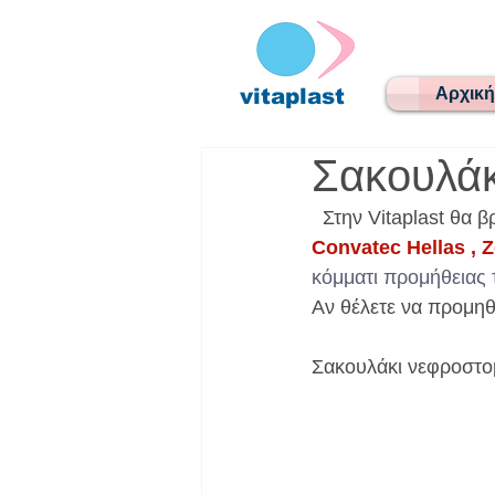
menu
Αρχική
vitaplast
Σακουλάκ
  Στην Vitaplast θ
Convatec Hellas , Z
κόμματι προμήθειας 
Αν θέλετε να προμηθ
Σακουλάκι νεφροστομ