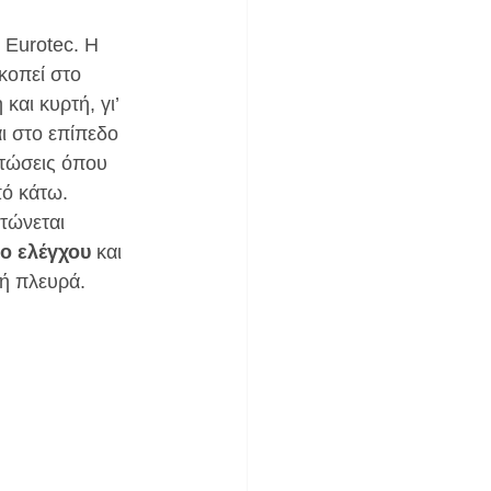
 Eurotec. Η 
κοπεί στο 
και κυρτή, γι’ 
ι στο επίπεδο 
πτώσεις όπου 
πό κάτω.
ντώνεται 
ο ελέγχου
 και 
κή πλευρά.