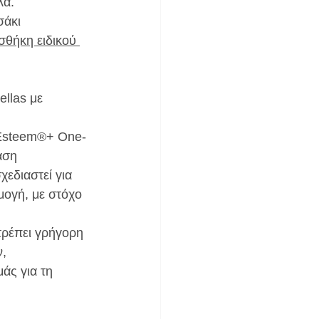
λά.
σάκι 
σθήκη ειδικού 
llas με 
 Esteem®+ One-
άση 
εδιαστεί για 
ογή, με στόχο 
ν,
άς για τη 