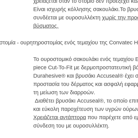
χρειάζεται όταν το στόμιο δεν προεξέχει κα
Είναι ισχυρής κόλλησης σακουλάκι.
Το βρυ
συνδέεται με ουροσυλλέκτη 
χωρίς
 την προ
βύσματος.
στομία - ουρητηροστομίας ενός τεμαχίου της Convatec He
Το ουροστομικό σακουλάκι ενός τεμαχίου
piece Cut-To-Fit με δερμοπροστατευτική β
Durahesive® και βρυσάκι Accuseal® έχει σχ
προστασία του δέρματος και ασφαλή εφαρμ
τη μείωση των διαρροών.
 Διαθέτει βρυσάκι Accuseal®, το οποίο επιτρέπει γρήγορη 
και εύκολη παροχέτευση των υγρών ούρω
Χρειάζεται αντάπτορα
 που παρέχετε από εμ
σύνδεση του με ουροσυλλέκτη.