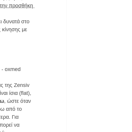
 την προσθήκη 
ι δυνατά στο 
 κίνησης με 
v - oxmed
ς της Zensiv 
ι ίσια (flat), 
ξω
, ώστε όταν 
ρω από το 
ερα. Για 
πορεί να 