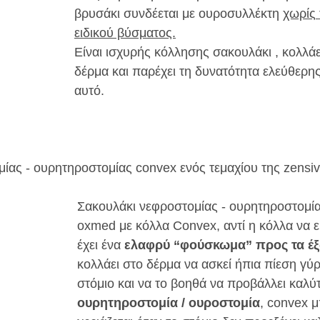
βρυσάκι συνδέεται με ουροσυλλέκτη 
χωρίς
ειδικού βύσματος.
Είναι ισχυρής κόλλησης σακουλάκι , κολλάε
δέρμα και παρέχει τη δυνατότητα ελεύθερης
αυτό.
ίας - ουρητηροστομίας convex ενός τεμαχίου της zensi
Σακουλάκι νεφροστομίας - ουρητηροστομία
oxmed με κόλλα Convex, αντί η κόλλα να είνα
έχει ένα 
ελαφρύ “φούσκωμα” προς τα έ
κολλάει στο δέρμα να ασκεί ήπια πίεση γύ
στόμιο και να το βοηθά να προβάλλει καλύτ
ουρητηροστομία / ουροστομία
, convex μ