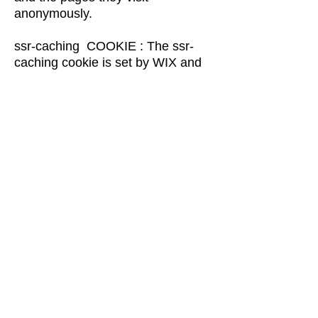
anonymously.
ssr-caching COOKIE : The ssr-
caching cookie is set by WIX and
indicates how a site was rendered.
hs COOKIE : Wix platform sets this
cookie for security
purposes.Ensures visitor browsing-
security by preventing cross-site
request forgery.
svSession COOKIE : Wix platform
sets this cookie to identify unique
visitors and track a visitor’s
session on a site.
XSRF-TOKEN : Wix platform sets
this cookie for security