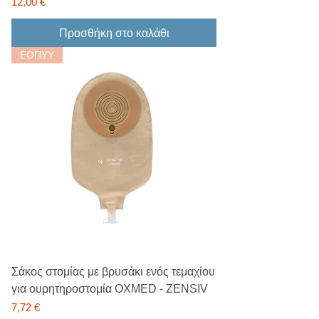
Τιμή
12,00 €
Προσθήκη στο καλάθι
ΕΟΠΥΥ
Σάκος στομίας με βρυσάκι ενός τεμαχίου
για ουρητηροστομία OXMED - ZENSIV
Τιμή
7,72 €