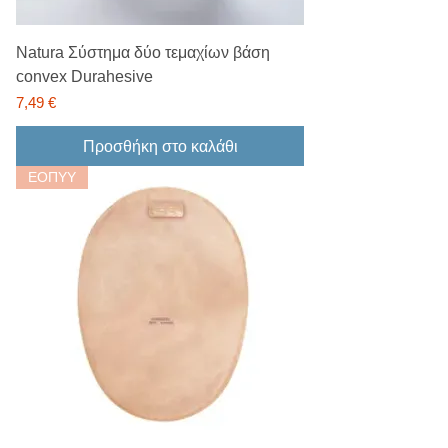
Natura Σύστημα δύο τεμαχίων βάση
convex Durahesive
Τιμή
7,49 €
Προσθήκη στο καλάθι
ΕΟΠΥΥ