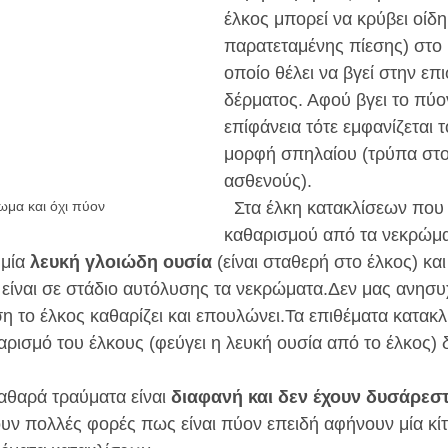
έλκος μπορεί να κρύβει οίδ
παρατεταμένης πίεσης) στο 
οποίο θέλει να βγεί στην επι
δέρματος. Αφού βγει το πύο
επίφάνεια τότε εμφανίζεται 
μορφή σπηλαίου (τρύπα στο
ασθενούς).
  Στα έλκη κατακλίσεων που είναι σε στάδιο 
ωμα και όχι πύον
καθαρισμού από τα νεκρώμα
μία 
λευκή γλοιώδη ουσία
 (είναι σταθερή στο έλκος) κ
είναι σε στάδιο αυτόλυσης τα νεκρώματα.Δεν μας ανησυχε
η το έλκος καθαρίζει και επουλώνει.Τα επιθέματα κατακλ
αρισμό του έλκους (φεύγει η λευκή ουσία από το έλκος) 
καθαρά τραύματα είναι 
διαφανή και δεν έχουν δυσάρεσ
υν πολλές φορές πως είναι πύον επειδή αφήνουν μία κί