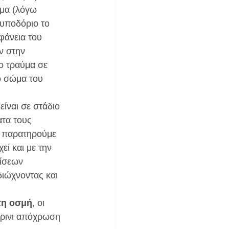
ημα (λόγω 
υποδόριο το 
φάνεια του 
ν στην 
το τραύμα σε 
 σώμα του 
τα τους 
αι παρατηρούμε 
ί και με την 
ίσεων 
διώχνοντας και 
τη οσμή
, οι 
τρινι απόχρωση 