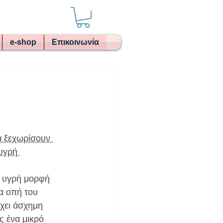
e-shop
Επικοινωνία
α ξεχωρίσουν 
υγρή 
 υγρή μορφή 
α οπή του 
έχει άσχημη 
ς ένα μικρό 