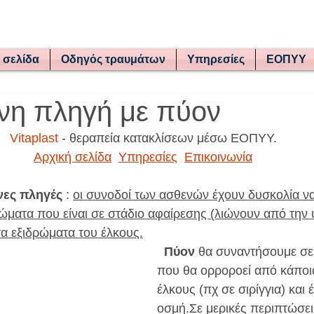
 σελίδα
Οδηγός τραυμάτων
Υπηρεσίες
ΕΟΠΥΥ
νη πληγή με πύον
Vitaplast 
- θεραπεία κατακλίσεων μέσω ΕΟΠΥΥ.
Αρχική σελίδα
Υπηρεσίες
Επικοινωνία
νες πληγές
 : 
οι συνοδοί των ασθενών έχουν δυσκολία ν
ώματα που είναι σε στάδιο αφαίρεσης (λιώνουν από την 
α εξιδρώματα του έλκους.
Πύον
 θα συναντήσουμε σε
που θα ορροροεί από κάποι
έλκους (πχ σε σιρίγγια) και 
οσμή.Σε μερικές περιπτώσει